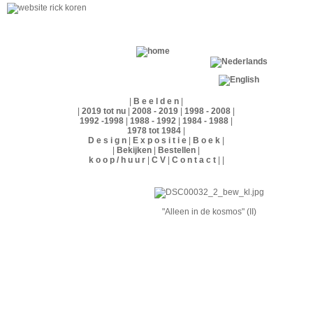
B e e l d e n
2019 tot nu
2008 - 2019
1998 - 2008
1992 -1998
1988 - 1992
1984 - 1988
1978 tot 1984
D e s i g n
E x p o s i t i e
B o e k
Bekijken
Bestellen
k o o p / h u u r
C V
C o n t a c t
"Alleen in de kosmos" (II)